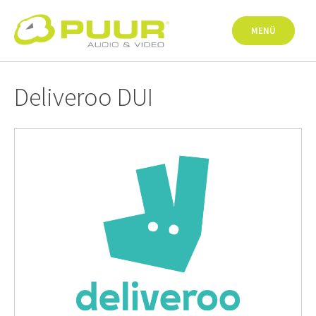
Springe
zum
MENÜ
Inhalt
Deliveroo DUI