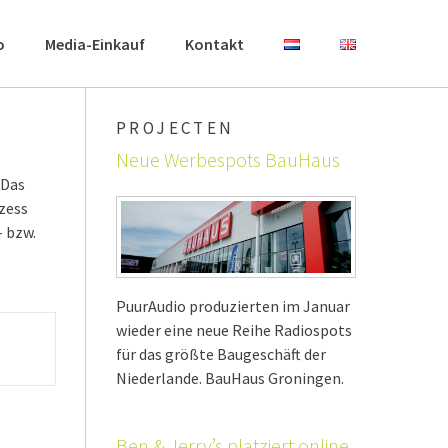
o
Media-Einkauf
Kontakt
PROJECTEN
Neue Werbespots BauHaus
 Das
ozess
- bzw.
PuurAudio produzierten im Januar
wieder eine neue Reihe Radiospots
für das größte Baugeschäft der
Niederlande. BauHaus Groningen.
Ben & Jerry’s platziert online