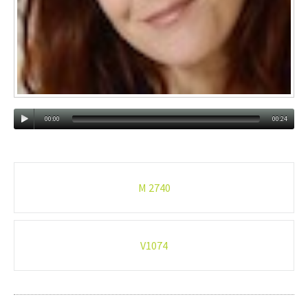
00:00
00:24
Post-
M 2740
navigation
V1074