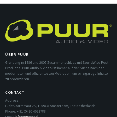
ÜBER PUUR
Gründung in 1986 und 2005 Zusammenschluss mit SoundWise Post
Productie. Puur Audio & Video ist immer auf der Suche nach den
modernsten und effizientesten Methoden, um einzigartige Inhalte
zu produzieren.
CONTACT
Address:
Luchtvaartstraat 2A, 1059CA Amsterdam, The Netherlands
Phone: + 31 (0) 20 4622788
Email:
info@puurav.nl