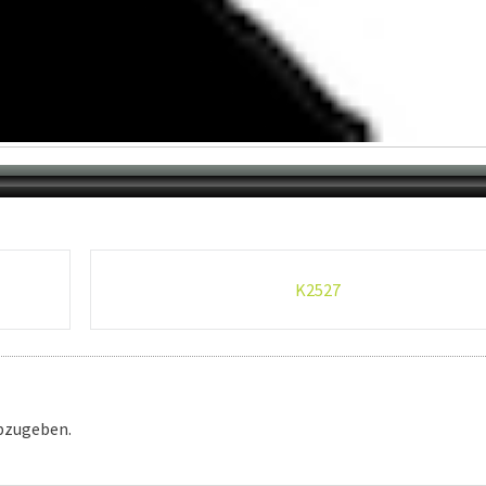
K2527
bzugeben.