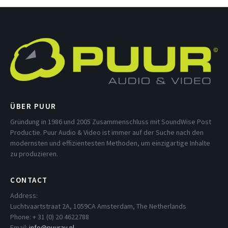
ÜBER PUUR
Gründung in 1986 und 2005 Zusammenschluss mit SoundWise Post
Productie. Puur Audio & Video ist immer auf der Suche nach den
modernsten und effizientesten Methoden, um einzigartige Inhalte
zu produzieren.
CONTACT
Address:
Luchtvaartstraat 2A, 1059CA Amsterdam, The Netherlands
Phone: + 31 (0) 20 4622788
Email:
info@puurav.nl