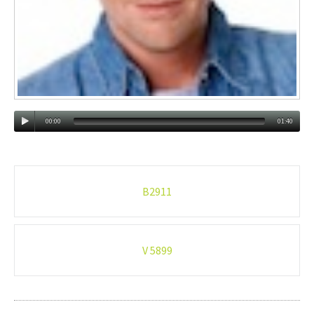
00:00
01:40
Post-
B2911
navigation
V 5899