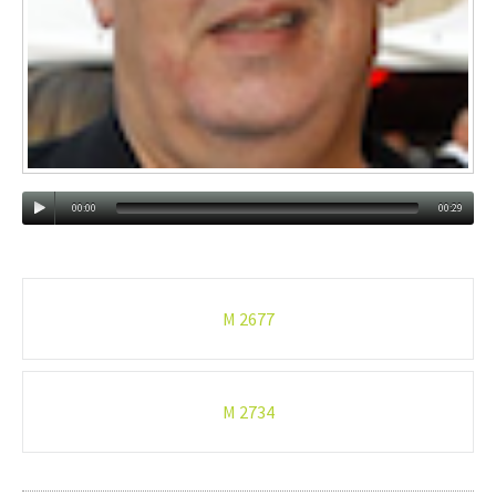
00:00
00:29
Post-
M 2677
navigation
M 2734