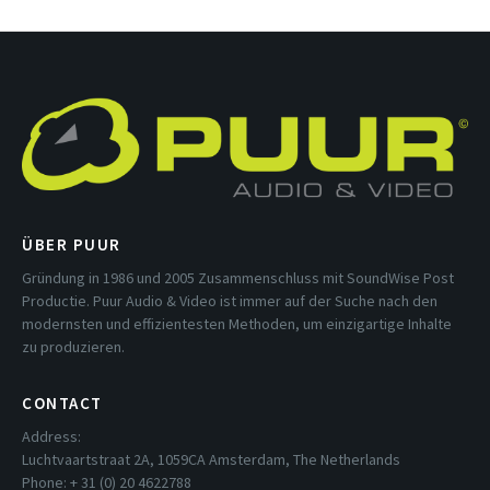
ÜBER PUUR
Gründung in 1986 und 2005 Zusammenschluss mit SoundWise Post
Productie. Puur Audio & Video ist immer auf der Suche nach den
modernsten und effizientesten Methoden, um einzigartige Inhalte
zu produzieren.
CONTACT
Address:
Luchtvaartstraat 2A, 1059CA Amsterdam, The Netherlands
Phone: + 31 (0) 20 4622788