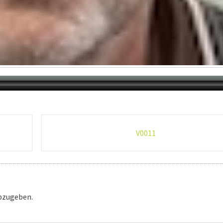
V0011
bzugeben.