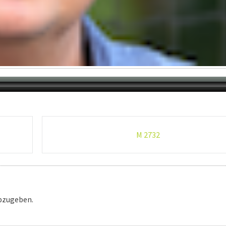
M 2732
bzugeben.