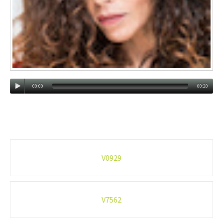
00:00
00:20
Post-
V0929
navigation
V7562