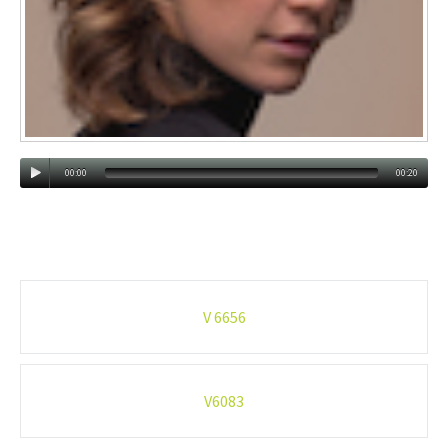
00:00
00:20
Post-
V 6656
navigation
V6083