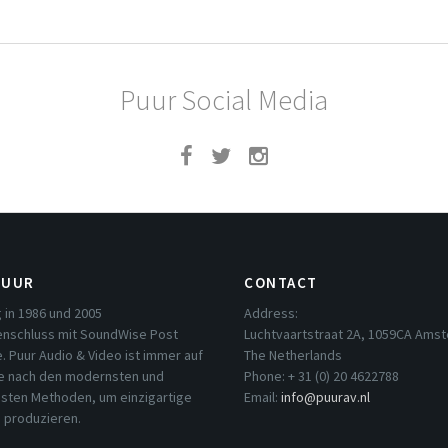
Puur Social Media
PUUR
CONTACT
 in 1986 und 2005
Address:
schluss mit SoundWise Post
Luchtvaartstraat 2A, 1059CA Ams
. Puur Audio & Video ist immer auf
The Netherlands
e nach den modernsten und
Phone: + 31 (0) 20 4622788
esten Methoden, um einzigartige
Email:
info@puurav.nl
u produzieren.