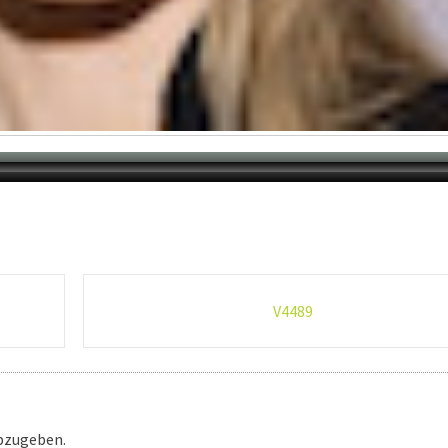
V4489
bzugeben.