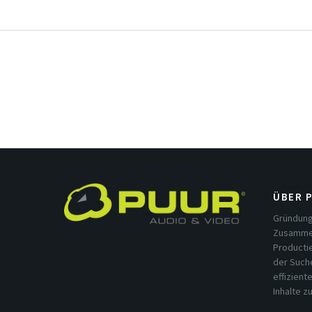
ÜBER 
Gründung
Zusammen
Productie
der Such
effizient
Inhalte z