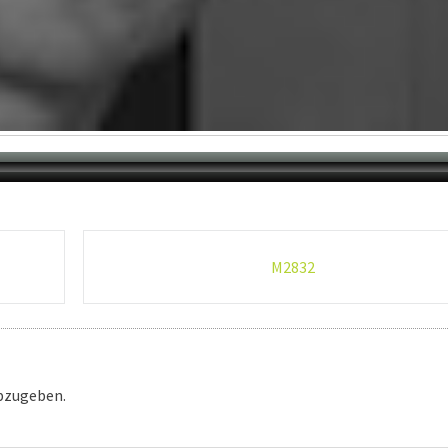
M2832
bzugeben.