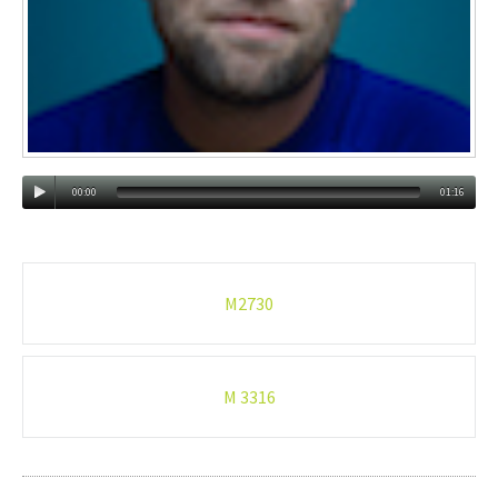
00:00
01:16
Post-
M2730
navigation
M 3316