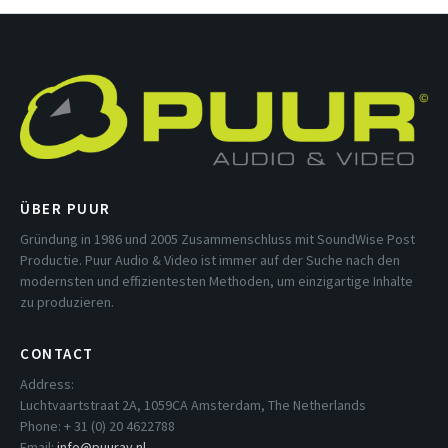
ÜBER PUUR
Gründung in 1986 und 2005 Zusammenschluss mit SoundWise Post
Productie. Puur Audio & Video ist immer auf der Suche nach den
modernsten und effizientesten Methoden, um einzigartige Inhalte
zu produzieren.
CONTACT
Address:
Luchtvaartstraat 2A, 1059CA Amsterdam, The Netherlands
Phone: + 31 (0) 20 4622788
Email:
info@puurav.nl