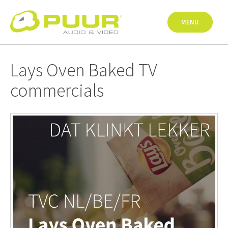
Skip
to
MENU
content
Lays Oven Baked TV
commercials