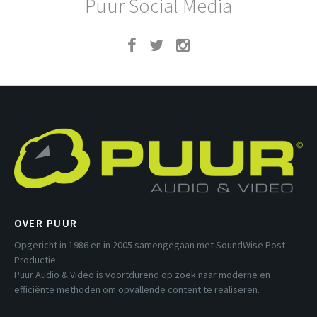
Puur Social Media
OVER PUUR
Opgericht in 1986 en in 2005 samengegaan met SoundWise Post
Productie.
Puur Audio & Video is voortdurend op zoek naar moderne en
efficiënte methoden om opvallende content te realiseren.