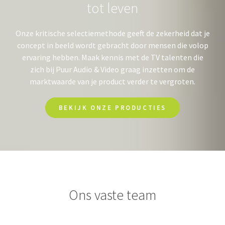
tot leven
Onze kritische selectiemethode geeft de zekerheid dat je
concept in beeld wordt gebracht door mensen die volop
ervaring hebben. Maak kennis met de TV talenten die
zich bij Puur Audio & Video graag inzetten om de
marktwaarde van je product verder te vergroten.
BEKIJK ONZE PRODUCTIES
Ons vaste team