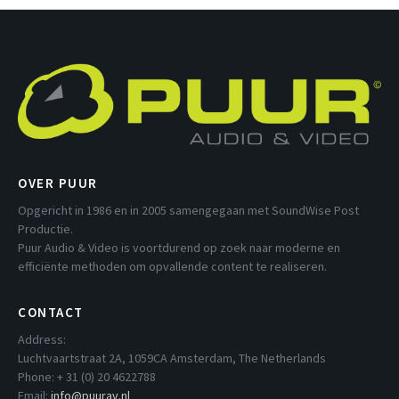
OVER PUUR
Opgericht in 1986 en in 2005 samengegaan met SoundWise Post
Productie.
Puur Audio & Video is voortdurend op zoek naar moderne en
efficiënte methoden om opvallende content te realiseren.
CONTACT
Address:
Luchtvaartstraat 2A, 1059CA Amsterdam, The Netherlands
Phone: + 31 (0) 20 4622788
Email:
info@puurav.nl