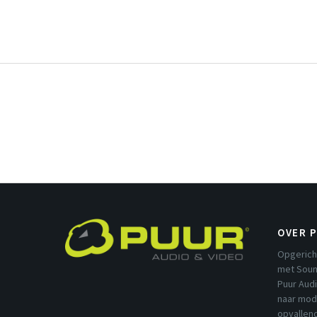
OVER 
Opgerich
met Soun
Puur Aud
naar mod
opvallend