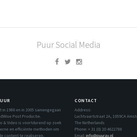
Puur Social Media
PUUR
CONTACT
t in 1986 en in 2005 samengegaan
Address:
dWise Post Productie.
Luchtvaartstraat 2A, 1059CA Ams
io & Video is voortdurend op zoek
The Netherlands
erne en efficiënte methoden om
Phone: + 31 (0) 20 4622788
e content te realiseren.
Email:
info@puurav.nl