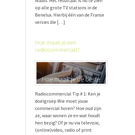
Waals. Het resultaat is nu te zien
op alle grote TV stations in de
Benelux. Hierbij één van de Franse
versies die […]
Hoe maak je een
radiocommercial?
Radiocommercial Tip # 1: Ken je
doelgroep Wie moet jouw
commercial horen? Hoe oud zijn
ze, waar wonen ze en wat houdt
hen bezig? Of je nu via televisie,
(online)video, radio of print