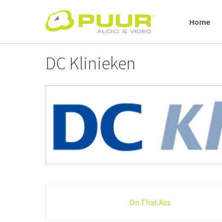
Skip
to
Home
content
DC Klinieken
Post
On That Ass
navigation