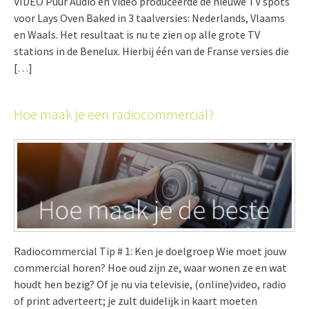
VIDEO Puur Audio en Video produceerde de nieuwe TV spots
voor Lays Oven Baked in 3 taalversies: Nederlands, Vlaams
en Waals. Het resultaat is nu te zien op alle grote TV
stations in de Benelux. Hierbij één van de Franse versies die
[…]
Hoe maak je een radiocommercial?
Radiocommercial Tip # 1: Ken je doelgroep Wie moet jouw
commercial horen? Hoe oud zijn ze, waar wonen ze en wat
houdt hen bezig? Of je nu via televisie, (online)video, radio
of print adverteert; je zult duidelijk in kaart moeten