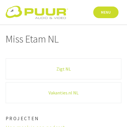
Skip
to
MENU
content
Miss Etam NL
Post
Zigt NL
navigation
Vakanties.nl NL
PROJECTEN