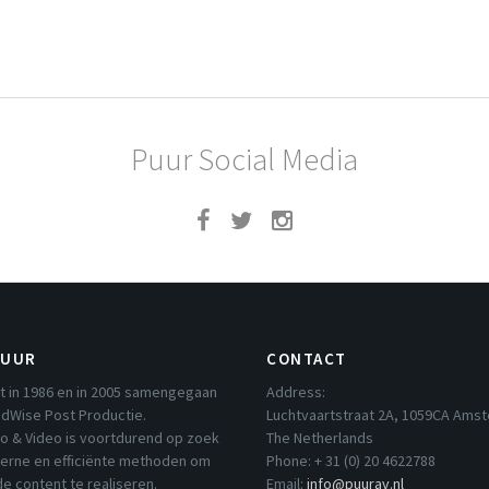
Puur Social Media
PUUR
CONTACT
t in 1986 en in 2005 samengegaan
Address:
dWise Post Productie.
Luchtvaartstraat 2A, 1059CA Ams
io & Video is voortdurend op zoek
The Netherlands
erne en efficiënte methoden om
Phone: + 31 (0) 20 4622788
e content te realiseren.
Email:
info@puurav.nl