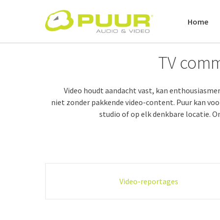
Skip
to
Home
content
TV comm
Video houdt aandacht vast, kan enthousiasme
niet zonder pakkende video-content. Puur kan voor 
studio of op elk denkbare locatie. O
Post
Video-reportages
navigation