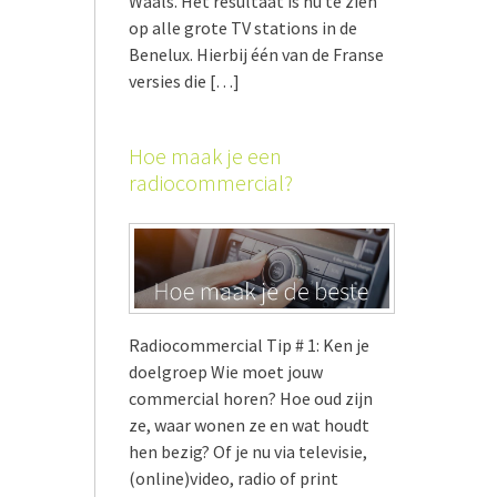
Waals. Het resultaat is nu te zien
op alle grote TV stations in de
Benelux. Hierbij één van de Franse
versies die […]
Hoe maak je een
radiocommercial?
Radiocommercial Tip # 1: Ken je
doelgroep Wie moet jouw
commercial horen? Hoe oud zijn
ze, waar wonen ze en wat houdt
hen bezig? Of je nu via televisie,
(online)video, radio of print