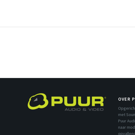
OVER 
Opgerich
met Soun
Puur Aud
naar mod
opvallend