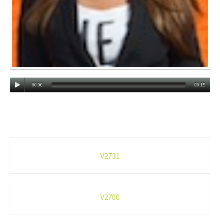
00:00
00:15
Post
V2731
navigation
V2700