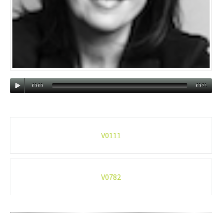
00:00
00:21
Post
V0111
navigation
V0782