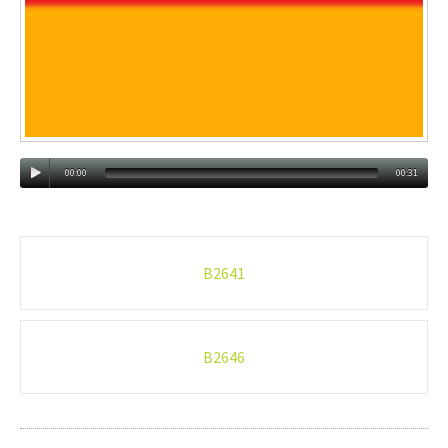
00:00
00:31
Post
B2641
navigation
B2646