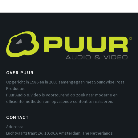
OVER PUUR
Opgericht in 1986 en in 2005 samengegaan met SoundWise Post
Productie.
Puur Audio & Video is voortdurend op zoek naar moderne en
efficiënte methoden om opvallende content te realiseren.
CONTACT
Address:
Luchtvaartstraat 2A, 1059CA Amsterdam, The Netherlands