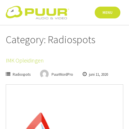
Skip
to
MENU
content
Category: Radiospots
IMK Opleidingen
Radiospots
PuurWordPro
juni 11, 2020