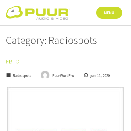
Skip
to
MENU
content
Category: Radiospots
FBTO
Radiospots
PuurWordPro
juni 11, 2020