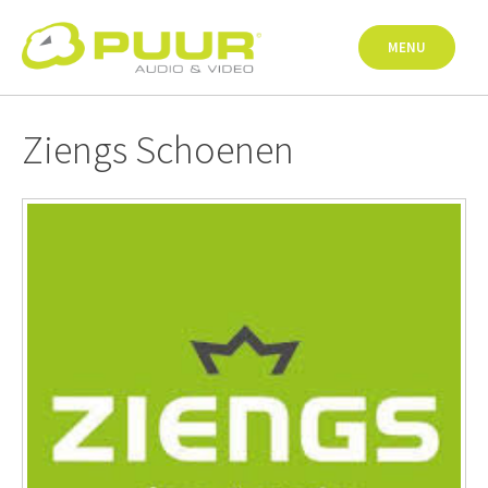
Skip
to
MENU
content
Ziengs Schoenen