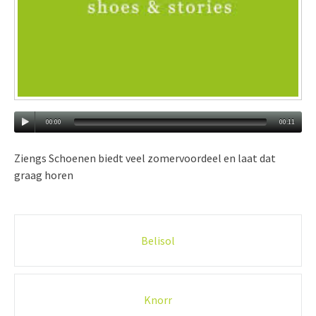
00:00
00:11
Ziengs Schoenen biedt veel zomervoordeel en laat dat
graag horen
Post
Belisol
navigation
Knorr