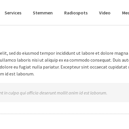
Services
Stemmen
Radiospots
Video
Me
elit, sed do eiusmod tempor incididunt ut labore et dolore magna 
ullamco laboris nisi ut aliquip ex ea commodo consequat. Duis aute
 dolore eu fugiat nulla pariatur. Excepteur sint occaecat cupidatat
nim id est laborum.
t in culpa qui officia deserunt mollit anim id est laborum.