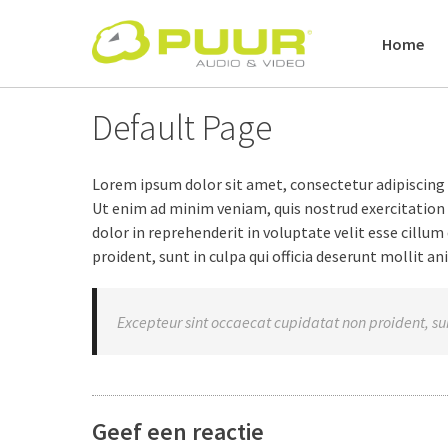
Skip
to
Home
content
Default Page
Lorem ipsum dolor sit amet, consectetur adipiscing 
Ut enim ad minim veniam, quis nostrud exercitation 
dolor in reprehenderit in voluptate velit esse cillum
proident, sunt in culpa qui officia deserunt mollit a
Excepteur sint occaecat cupidatat non proident, sun
Geef een reactie