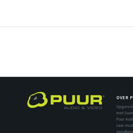
OVER 
Opgerich
met Soun
Puur Aud
naar mod
opvallend