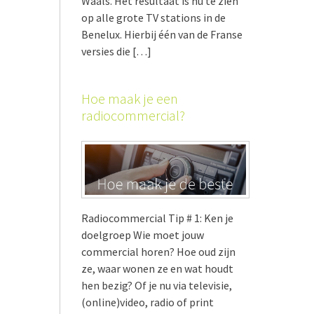
Waals. Het resultaat is nu te zien
op alle grote TV stations in de
Benelux. Hierbij één van de Franse
versies die […]
Hoe maak je een
radiocommercial?
Radiocommercial Tip # 1: Ken je
doelgroep Wie moet jouw
commercial horen? Hoe oud zijn
ze, waar wonen ze en wat houdt
hen bezig? Of je nu via televisie,
(online)video, radio of print