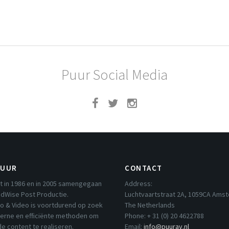
Puur Social Media
PUUR
CONTACT
t in 1986 en in 2005 samengegaan
Address:
dWise Post Productie.
Luchtvaartstraat 2A, 1059CA Ams
io & Video is voortdurend op zoek
The Netherlands
erne en efficiënte methoden om
Phone: + 31 (0) 20 4622788
e content te realiseren.
Email:
info@puurav.nl