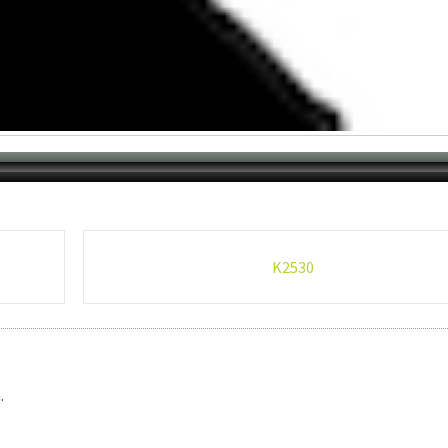
K2530
.