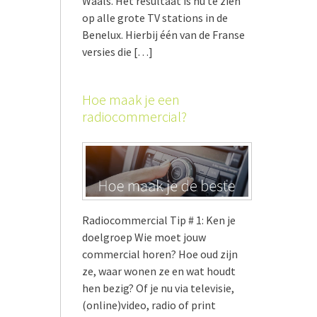
Waals. Het resultaat is nu te zien
op alle grote TV stations in de
Benelux. Hierbij één van de Franse
versies die […]
Hoe maak je een
radiocommercial?
Radiocommercial Tip # 1: Ken je
doelgroep Wie moet jouw
commercial horen? Hoe oud zijn
ze, waar wonen ze en wat houdt
hen bezig? Of je nu via televisie,
(online)video, radio of print