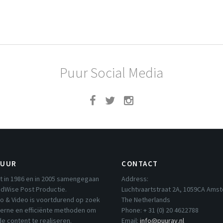
Puur Social Media
PUUR
CONTACT
t in 1986 en in 2005 samengegaan
Address:
dWise Post Productie.
Luchtvaartstraat 2A, 1059CA Ams
io & Video is voortdurend op zoek
The Netherlands
erne en efficiënte methoden om
Phone: + 31 (0) 20 4622788
e content te realiseren.
Email:
info@puurav.nl