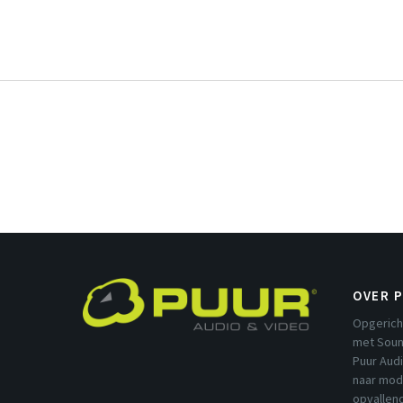
OVER 
Opgerich
met Soun
Puur Aud
naar mod
opvallend