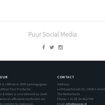
Puur Social Media
PUUR
CONTACT
t in 1986 en in 2005 samengegaan
Address:
dWise Post Productie.
Luchtvaartstraat 2A, 1059CA Ams
io & Video is voortdurend op zoek
The Netherlands
erne en efficiënte methoden om
Phone: + 31 (0) 20 4622788
e content te realiseren.
Email:
info@puurav.nl