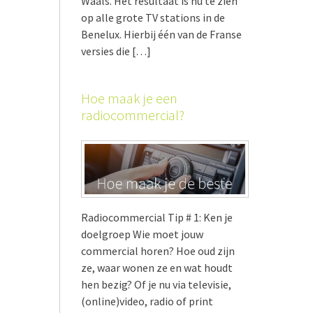
Waals. Het resultaat is nu te zien
op alle grote TV stations in de
Benelux. Hierbij één van de Franse
versies die […]
Hoe maak je een
radiocommercial?
Radiocommercial Tip # 1: Ken je
doelgroep Wie moet jouw
commercial horen? Hoe oud zijn
ze, waar wonen ze en wat houdt
hen bezig? Of je nu via televisie,
(online)video, radio of print