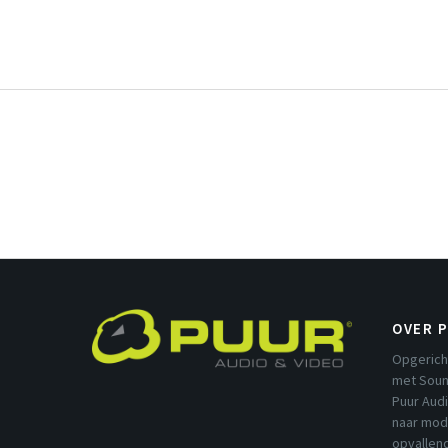
OVER 
Opgerich
met Soun
Puur Aud
naar mod
opvallend