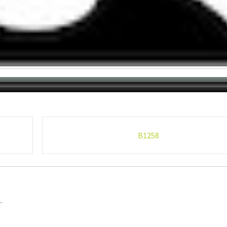
B1258
.