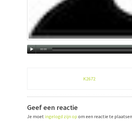
00:00
Post
K2672
navigation
Geef een reactie
Je moet
ingelogd zijn op
om een reactie te plaatsen