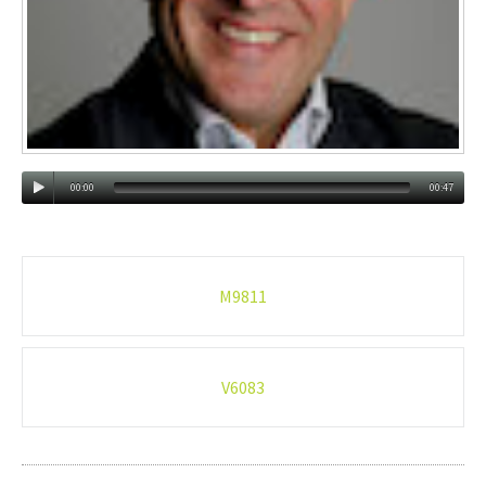
00:00
00:47
Post
M9811
navigation
V6083