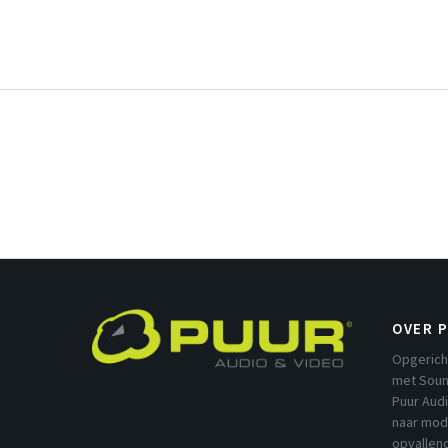
OVER 
Opgerich
met Soun
Puur Aud
naar mod
opvallend