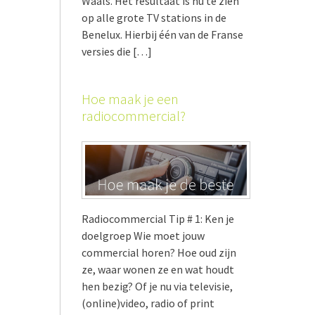
Waals. Het resultaat is nu te zien
op alle grote TV stations in de
Benelux. Hierbij één van de Franse
versies die […]
Hoe maak je een
radiocommercial?
Radiocommercial Tip # 1: Ken je
doelgroep Wie moet jouw
commercial horen? Hoe oud zijn
ze, waar wonen ze en wat houdt
hen bezig? Of je nu via televisie,
(online)video, radio of print