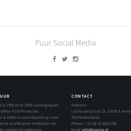
Puur Social Media
PUUR
CONTACT
t in 1986 en in 2005 samengegaan
Address:
dWise Post Productie.
Luchtvaartstraat 2A, 1059CA Ams
io & Video is voortdurend op zoek
The Netherlands
erne en efficiënte methoden om
Phone: + 31 (0) 20 4622788
e content te realiseren.
Email:
info@puurav.nl