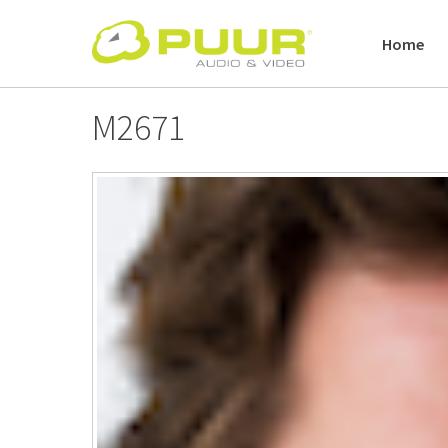
Skip
to
Home
content
M2671