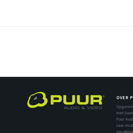
OVER 
Opgerich
met Soun
Puur Aud
naar mod
opvallend