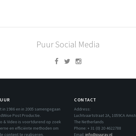
Puur Social Media
PUUR
CONTACT
t in 1986 en in 2005 samengegaan
Address:
dWise Post Productie.
Luchtvaartstraat 2A, 1059CA Ams
io & Video is voortdurend op zoek
The Netherlands
erne en efficiënte methoden om
Phone: + 31 (0) 20 4622788
e content te realiseren.
Email:
info@puurav.nl