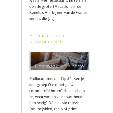
Waals. Het resultaat is nu te zien
op alle grote TV stations in de
Benelux. Hierbij één van de Franse
versies die […]
Hoe maak je een
radiocommercial?
Radiocommercial Tip # 1: Ken je
doelgroep Wie moet jouw
commercial horen? Hoe oud zijn
ze, waar wonen ze en wat houdt
hen bezig? Of je nu via televisie,
(online)video, radio of print