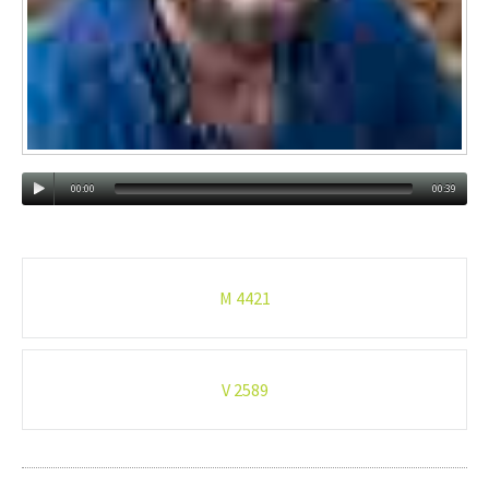
00:00
00:39
Post
M 4421
navigation
V 2589