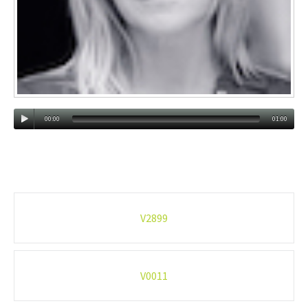
00:00
01:00
Post
V2899
navigation
V0011