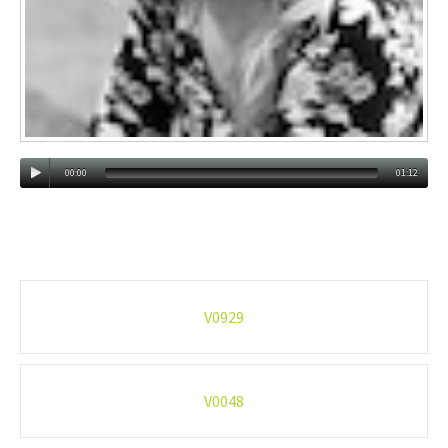
00:00
01:12
Post
V0929
navigation
V0048