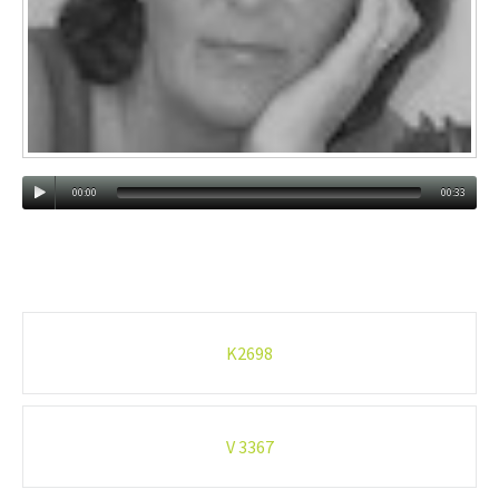
00:00
00:33
Post
K2698
navigation
V 3367