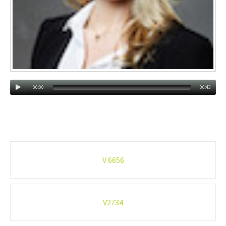
00:00
00:43
Post
V 6656
navigation
V2734