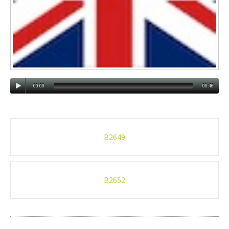
00:00
00:46
Post
B2649
navigation
B2652