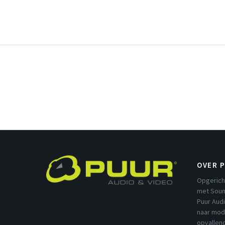
OVER 
Opgerich
met Soun
Puur Aud
naar mod
opvallend