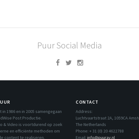
Puur Social Media
PUUR
CONTACT
t in 1986 en in 2005 samengegaan
Address:
dWise Post Productie.
Luchtvaartstraat 2A, 1059CA Ams
io & Video is voortdurend op zoek
The Netherlands
erne en efficiënte methoden om
Phone: + 31 (0) 20 4622788
e content te realiseren.
Email:
info@puurav.nl