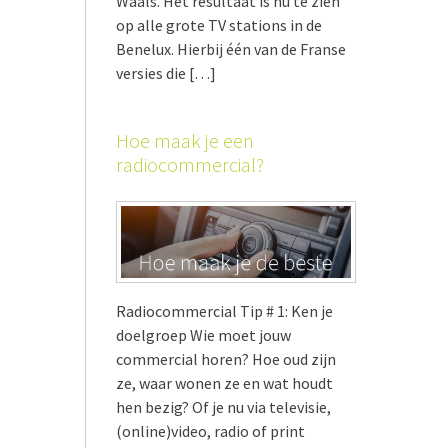
Waals. Het resultaat is nu te zien
op alle grote TV stations in de
Benelux. Hierbij één van de Franse
versies die […]
Hoe maak je een
radiocommercial?
Radiocommercial Tip # 1: Ken je
doelgroep Wie moet jouw
commercial horen? Hoe oud zijn
ze, waar wonen ze en wat houdt
hen bezig? Of je nu via televisie,
(online)video, radio of print