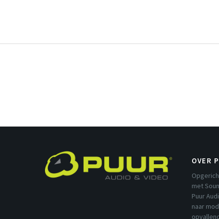
OVER 
Opgerich
met Soun
Puur Aud
naar mod
opvallend