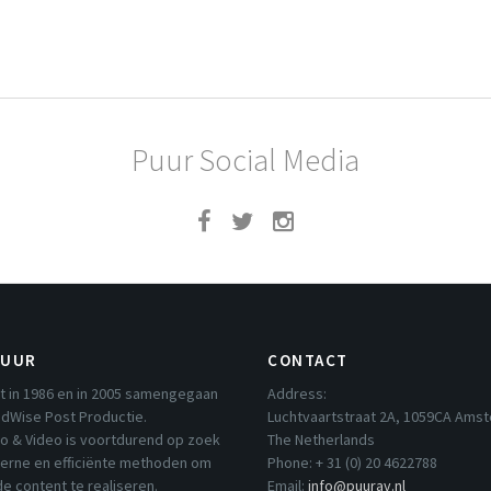
Puur Social Media
PUUR
CONTACT
t in 1986 en in 2005 samengegaan
Address:
dWise Post Productie.
Luchtvaartstraat 2A, 1059CA Ams
io & Video is voortdurend op zoek
The Netherlands
erne en efficiënte methoden om
Phone: + 31 (0) 20 4622788
e content te realiseren.
Email:
info@puurav.nl