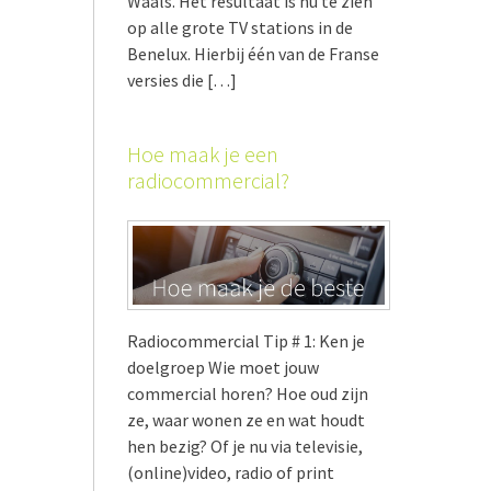
Waals. Het resultaat is nu te zien
op alle grote TV stations in de
Benelux. Hierbij één van de Franse
versies die […]
Hoe maak je een
radiocommercial?
Radiocommercial Tip # 1: Ken je
doelgroep Wie moet jouw
commercial horen? Hoe oud zijn
ze, waar wonen ze en wat houdt
hen bezig? Of je nu via televisie,
(online)video, radio of print