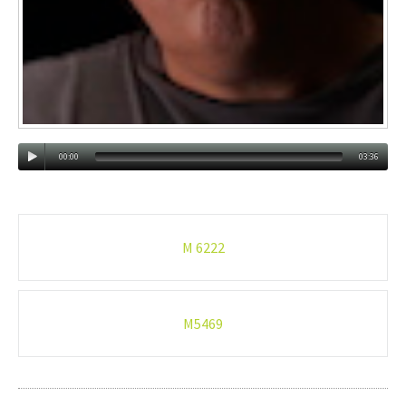
00:00
03:36
Post
M 6222
navigation
M5469