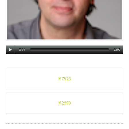
00:00
02:09
Post
M7523
navigation
M2999